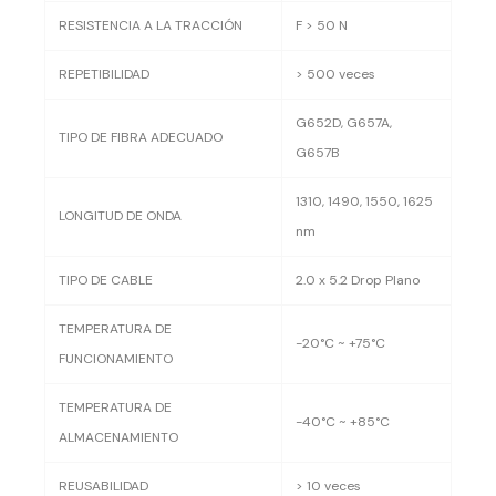
RESISTENCIA A LA TRACCIÓN
F > 50 N
REPETIBILIDAD
> 500 veces
G652D, G657A,
TIPO DE FIBRA ADECUADO
G657B
1310, 1490, 1550, 1625
LONGITUD DE ONDA
nm
TIPO DE CABLE
2.0 x 5.2 Drop Plano
TEMPERATURA DE
-20°C ~ +75°C
FUNCIONAMIENTO
TEMPERATURA DE
-40°C ~ +85°C
ALMACENAMIENTO
REUSABILIDAD
> 10 veces