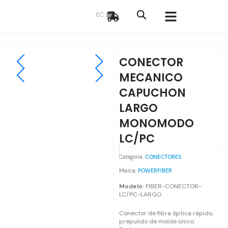
Ir
EC
al
contenido
CONECTOR
MECANICO
CAPUCHON
LARGO
MONOMODO
LC/PC
Categoría:
CONECTORES
Marca:
POWERFIBER
Modelo:
FIBER-CONECTOR-
LC/PC-LARGO
Conector de fibra óptica rápido,
prepulido de molde único.